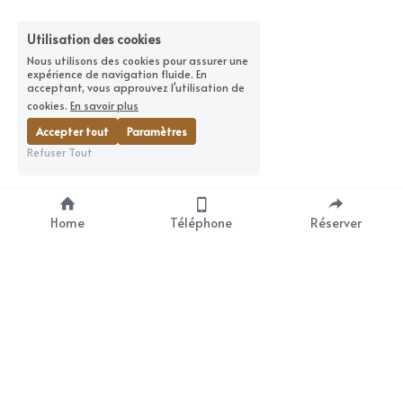
Utilisation des cookies
Nous utilisons des cookies pour assurer une
expérience de navigation fluide. En
acceptant, vous approuvez l'utilisation de
cookies.
En savoir plus
Accepter tout
Paramètres
Refuser Tout
Home
Téléphone
Réserver
Diorn Thaï Spa
Prestations
Espace de relaxation 
Nos massages
thaïlandais au cœur du 
Réserver
Quartier latin de la ville 
Lumière, Paris. 
DIORN Thaï Spa
est votre halte privilégiée 
pour un Massage à Paris, une 