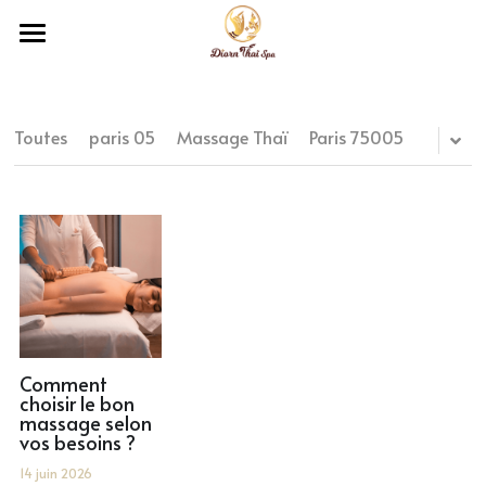
×
LES CATÉGORIES DE LA BOUTIQUE
ACCUEIL
NOS PRESTATIONS
Toutes
paris 05
Massage Thaï
Paris 75005
BOUTIQUE CADEAUX
PROMOTIONS
MASSAGES PARIS
CONTACT
GALERIE
Comment
choisir le bon
massage selon
vos besoins ?
14 juin 2026