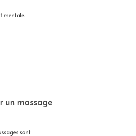
et mentale.
ur un massage 
assages sont 