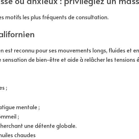
essé ou anxieux : privilégiez un mas
des motifs les plus fréquents de consultation.
lifornien
n est reconnu pour ses mouvements longs, fluides et env
sensation de bien-être et aide à relâcher les tensions 
s ;
atigue mentale ;
ommeil ;
cherchant une détente globale.
huiles chaudes