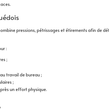
caces.
uédois
mbine pressions, pétrissages et étirements afin de dét
ur :
es ;
 au travail de bureau ;
laires ;
près un effort physique.
e