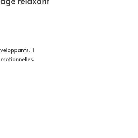
sage relaxant
eloppants. Il 
émotionnelles.