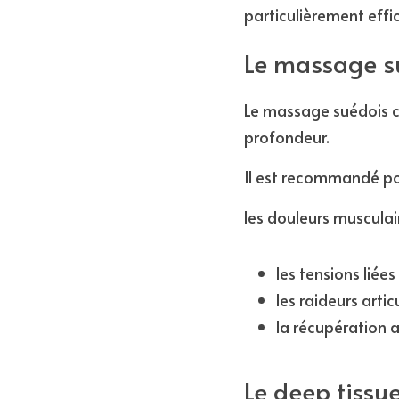
particulièrement effi
Le massage s
Le massage suédois co
profondeur.
Il est recommandé po
les douleurs musculair
les tensions liées
les raideurs articu
la récupération a
Le deep tissu