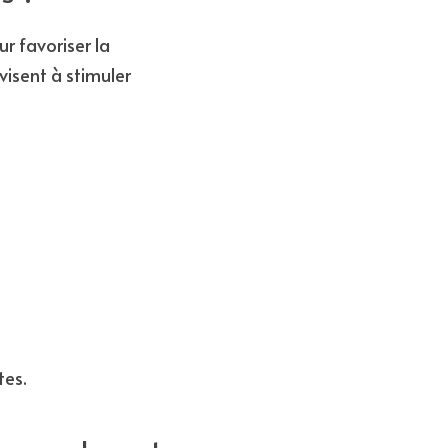
 favoriser la 
isent à stimuler 
tes.