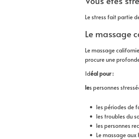
Vous êtes str
Le stress fait partie 
Le massage ca
Le massage californie
procure une profonde 
Id
éal pour :
le
s personnes stressée
les périodes de f
les troubles du s
les personnes re
Le massage aux 