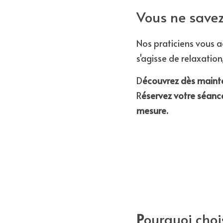
Vous ne savez
Nos praticiens vous ac
s'agisse de relaxatio
D
écouvrez dès mainte
R
éservez votre séanc
mesure.
P
ourquoi choi