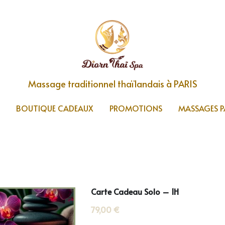
Massage traditionnel thaïlandais à PARIS
Massage traditionnel thaïlandais à PARIS
BOUTIQUE CADEAUX
BOUTIQUE CADEAUX
PROMOTIONS
PROMOTIONS
MASSAGES P
MASSAGES P
Carte Cadeau Solo – 1H
79,00 €