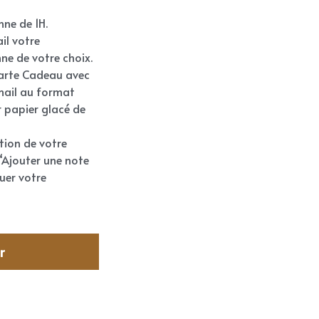
ne de 1H.
il votre
ne de votre choix.
Carte Cadeau avec
mail au format
r papier glacé de
ation de votre
“Ajouter une note
uer votre
r